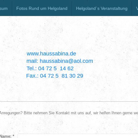
ssum
Fotos Rund um Helgoland
Helgoland`s Veranstaltung
ww.haussabina.de
k mail: haussabina@aol.com
el.: 04 72 5 14 62
Fax.: 04 72 5 81 30 29
regungen? Bitte nehmen Sie Kontakt mit uns auf, wir helfen Ihnen gerne we
Name:
*